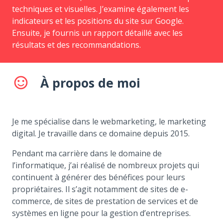
techniques et visuelles. J’examine également les
indicateurs et les positions du site sur Google.
Ensuite, je fournis un rapport détaillé avec les
résultats et des recommandations.
À propos de moi
sentiment_satisfied_alt
Je me spécialise dans le webmarketing, le marketing
digital. Je travaille dans ce domaine depuis 2015.
Pendant ma carrière dans le domaine de
l’informatique, j’ai réalisé de nombreux projets qui
continuent à générer des bénéfices pour leurs
propriétaires. Il s’agit notamment de sites de e-
commerce, de sites de prestation de services et de
systèmes en ligne pour la gestion d’entreprises.