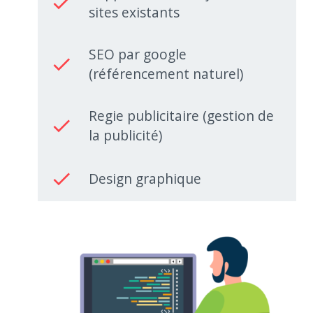
done
sites existants
SEO par google
done
(référencement naturel)
Regie publicitaire (gestion de
done
la publicité)
done
Design graphique