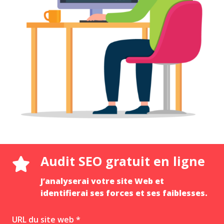
Audit SEO gratuit en ligne
J’analyserai votre site Web et
identifierai ses forces et ses faiblesses.
URL du site web *