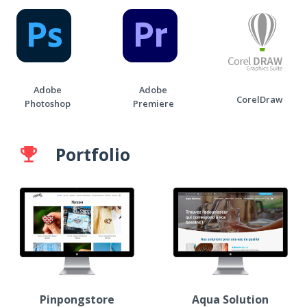
Adobe
Adobe
CorelDraw
Photoshop
Premiere
Portfolio
emoji_events
Pinpongstore
Aqua Solution